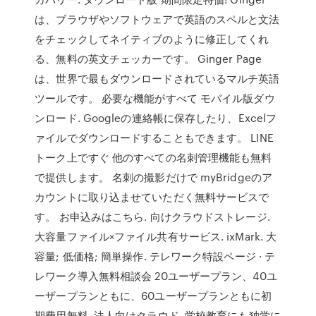
は、ブラウザやソフトウェアで英語のスペルと文法
をチェックしてネイティブのように修正してくれ
る、無料の英文チェッカーです。 Ginger Page
は、世界で最もダウンロードされているマルチ英語
ツールです。 必要な機能がすべて モバイル版ダウ
ンロード. Googleの連絡帳に保存したり、Excelフ
ァイルでダウンロードすることもできます。 LINE
トーク上ですぐ 他のすべての名刺管理機能も無料
で提供します。 名刺の撮影だけで myBridgeのア
カウントに取り込ませていただく無料サービスで
す。 お申込みはこちら. 向けクラウドストレージ.
大容量ファイル×ファイル共有サービス. ixMark. 大
容量; 低価格; 簡単操作. テレワーク特設ページ · テ
レワーク導入無料相談会 20ユーザープラン、40ユ
ーザープランともに、60ユーザープランともに初
期費用無料. 法人向けクラウド 学校教育にも独学に