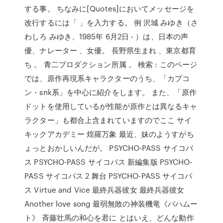
する事。 ちなみに[Quotes]においてメッセージを
改行するには「 」を入力する。 例 沢城 みゆき（さ
わしろ みゆき、1985年 6月2日 - ）は、日本の声
優、ナレーター 、女優。 長野県生まれ 、東京都育
ち 。 青二プロダクション所属 。 検索 : このページ
では、原作再現系キャラクターのうち、「カプコ
ン・snk系」を中心に紹介をします。 また、「原作
ドットを使用しているが性能が原作とは異なるキャ
ラクター」も都合上含まれていますのでここ サイ
キックアカデミー 煌羅万象 最近、妹のようすがち
ょっとおかしいんだが。 PSYCHO-PASS サイコパ
ス PSYCHO-PASS サイコパス 新編集版 PSYCHO-
PASS サイコパス 2 舞台 PSYCHO-PASS サイコパ
ス Virtue and Vice 最終兵器彼女 最終兵器彼女
Another love song 最弱無敗の神装機竜《バハムー
ト》 斉藤壮馬の和心を君に とはいえ、どんな動作