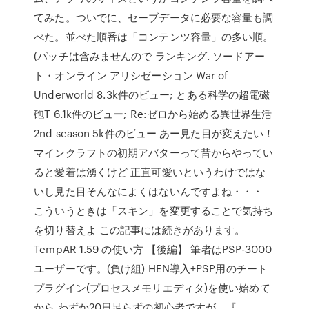
てみた。ついでに、セーブデータに必要な容量も調
べた。並べた順番は「コンテンツ容量」の多い順。
(パッチは含みませんので ランキング. ソードアー
ト・オンライン アリシゼーション War of
Underworld 8.3k件のビュー; とある科学の超電磁
砲T 6.1k件のビュー; Re:ゼロから始める異世界生活
2nd season 5k件のビュー あー見た目が変えたい！
マインクラフトの初期アバターって昔からやってい
ると愛着は湧くけど 正直可愛いというわけではな
いし見た目そんなによくはないんですよね・・・
こういうときは「スキン」を変更することで気持ち
を切り替えよ この記事には続きがあります。
TempAR 1.59 の使い方 【後編】 筆者はPSP-3000
ユーザーです。(負け組) HEN導入+PSP用のチート
プラグイン(プロセスメモリエディタ)を使い始めて
から わずか20日足らずの初心者ですが、『