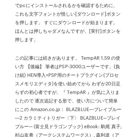
でpcにインストールされるかを確認するために、
これも文字フォントが怪しい[ダウンロード]ボタン
を押します。 すぐにダウンロードが始まります。
ほんとは押しちゃダメなんですが、[実行]ボタンを
押します。
この記事には続きがあります。 TempAR 1.59 の使
い方 【後編】 筆者はPSP-3000ユーザーです。(負
け組) HEN導入+PSP用のチートプラグイン(プロセ
スメモリエディタ)を使い始めてから わずか20日足
らずの初心者ですが、『 TempAR 』が気に入りま
したので 逐次追記する形で、使い方について簡単
にこの Amazon.co.jp： BLAZBLUE―ブレイブルー
―2 カラミティトリガー〈下〉 BLAZBLUE─ブレイ
ブルー─ (富士見ドラゴンブック) eBook: 駒尾 真子,
杉山友希（アークシステムワークス）, 森利道（ア