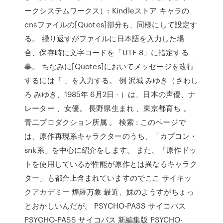
ークシステムワークス）: Kindleストア キャラの
cnsファイルの[Quotes]部分も、同様にして設定す
る。 繰り返すがファイルに日本語を入力した場
合、保存時に文字コードを「UTF-8」に指定する
事。 ちなみに[Quotes]においてメッセージを改行
するには「 」を入力する。 例 沢城 みゆき（さわし
ろ みゆき、1985年 6月2日 - ）は、日本の声優、ナ
レーター 、女優。 長野県生まれ 、東京都育ち 。
青二プロダクション所属 。 検索 : このページで
は、原作再現系キャラクターのうち、「カプコン・
snk系」を中心に紹介をします。 また、「原作ドッ
トを使用しているが性能が原作とは異なるキャラク
ター」も都合上含まれていますのでここ サイキッ
クアカデミー 煌羅万象 最近、妹のようすがちょっ
とおかしいんだが。 PSYCHO-PASS サイコパス
PSYCHO-PASS サイコパス 新編集版 PSYCHO-