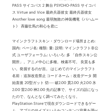
PASS サイコパス 2 舞台 PSYCHO-PASS サイコパ
ス Virtue and Vice 最終兵器彼女 最終兵器彼女
Another love song 最弱無敗の神装機竜《バハムー
ト》 斉藤壮馬の和心を君に
マインクラフトスキン・ダウンロード場所まとめ:
国内: ページ名: 種類: 量: 説明: マインクラフト非公
式 ユーザフォーラム: いろいろ: 多 「自作スキン公
開所」。アニメ中心に多種。検索不可。 良質も多
い。発掘するのが吉。 はじめてのマインクラフト
名前：追加改造禁止 コードネーム：改造データ 開
始直後 20型ガット 切---- 破2.00 貫2.00 火2.00 氷
2.00 雷2.00 神2.00 先の記事で、サイズの話になっ
たので、なんとなく調べてみたくなり。
PlayStation Storeで現在ダウンロードできるゲー
ム、アプリのサイズというかコンテンツ容量を調べ